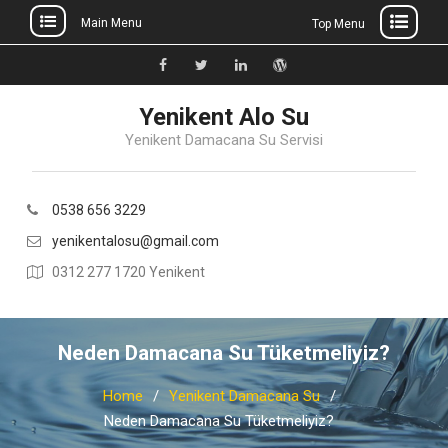
Main Menu
Top Menu
Skip
to
Facebook
Twitter
Linkedin
WordPress
content
Yenikent Alo Su
Yenikent Damacana Su Servisi
0538 656 3229
yenikentalosu@gmail.com
0312 277 1720 Yenikent
Neden Damacana Su Tüketmeliyiz?
Home
Yenikent Damacana Su
Neden Damacana Su Tüketmeliyiz?